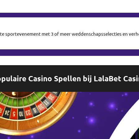
te sportevenement met 3 of meer weddenschapsselecties en verh
pulaire Casino Spellen bij LalaBet Cas