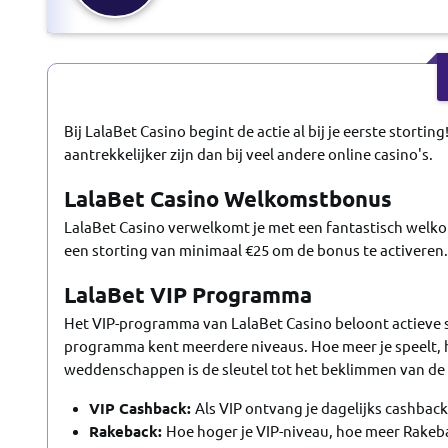
Bij LalaBet Casino begint de actie al bij je eerste stort
aantrekkelijker zijn dan bij veel andere online casino's.
LalaBet Casino Welkomstbonus
LalaBet Casino verwelkomt je met een fantastisch welko
een storting van minimaal €25 om de bonus te activeren.
LalaBet VIP Programma
Het VIP-programma van LalaBet Casino beloont actieve 
programma kent meerdere niveaus. Hoe meer je speelt, h
weddenschappen is de sleutel tot het beklimmen van de VI
VIP Cashback:
Als VIP ontvang je dagelijks cashbac
Rakeback:
Hoe hoger je VIP-niveau, hoe meer Rakeba