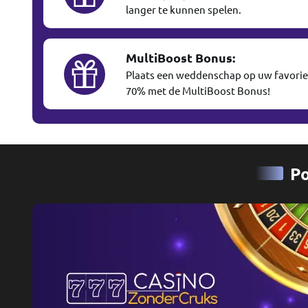
langer te kunnen spelen.
MultiBoost Bonus:
Plaats een weddenschap op uw favorie
70% met de MultiBoost Bonus!
Po