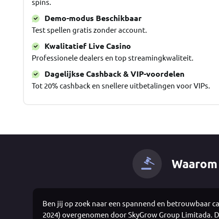
spins.
Demo-modus Beschikbaar
Test spellen gratis zonder account.
Kwalitatief Live Casino
Professionele dealers en top streamingkwaliteit.
Dagelijkse Cashback & VIP-voordelen
Tot 20% cashback en snellere uitbetalingen voor VIPs.
Waarom 
Ben jij op zoek naar een spannend en betrouwbaar cas
2024) overgenomen door SkyGrow Group Limitada. D