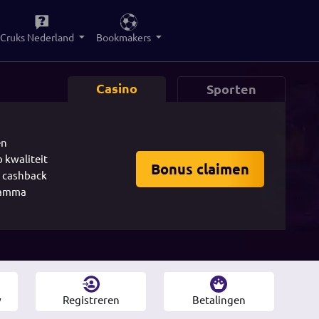
Cruks Nederland
Bookmakers
Casino
Sporten
en
o kwaliteit
Bonus claimen
e cashback
ramma
w
Registreren
Betalingen