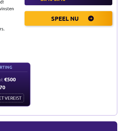
d!
 winsten
SPEEL NU
rs.
ORTING
€500
ot
70
ET VEREIST