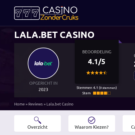
LALA.BET CASINO
BEOORDELING
4.1/5
OPGERICHT IN
Stemmen 4.1
(
)
9 stemmen
2023
Stem
Home
»
Reviews
»
Lala.bet Casino
Overzicht
Waarom Kiezen?
C