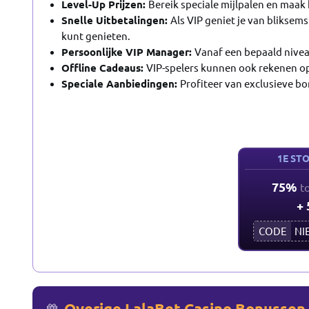
Level-Up Prijzen:
Bereik speciale mijlpalen en maak
Snelle Uitbetalingen:
Als VIP geniet je van bliksem
kunt genieten.
Persoonlijke VIP Manager:
Vanaf een bepaald niveau
Offline Cadeaus:
VIP-spelers kunnen ook rekenen op
Speciale Aanbiedingen:
Profiteer van exclusieve b
1E ST
75%
t
+
CODE
NI