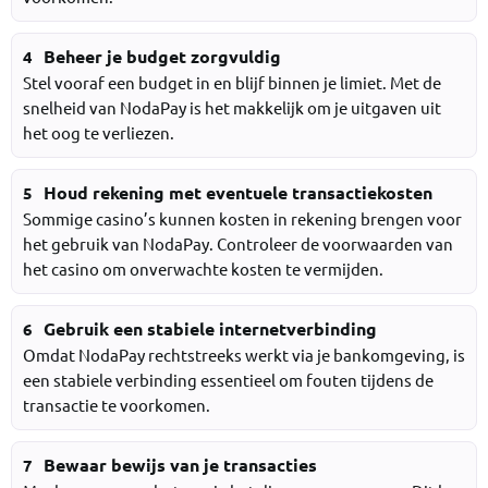
Beheer je budget zorgvuldig
4
Stel vooraf een budget in en blijf binnen je limiet. Met de
snelheid van NodaPay is het makkelijk om je uitgaven uit
het oog te verliezen.
Houd rekening met eventuele transactiekosten
5
Sommige casino’s kunnen kosten in rekening brengen voor
het gebruik van NodaPay. Controleer de voorwaarden van
het casino om onverwachte kosten te vermijden.
Gebruik een stabiele internetverbinding
6
Omdat NodaPay rechtstreeks werkt via je bankomgeving, is
een stabiele verbinding essentieel om fouten tijdens de
transactie te voorkomen.
Bewaar bewijs van je transacties
7