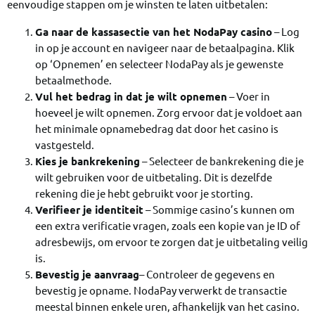
eenvoudige stappen om je winsten te laten uitbetalen:
Ga naar de kassasectie van het NodaPay casino
– Log
in op je account en navigeer naar de betaalpagina. Klik
op ‘Opnemen’ en selecteer NodaPay als je gewenste
betaalmethode.
Vul het bedrag in dat je wilt opnemen
– Voer in
hoeveel je wilt opnemen. Zorg ervoor dat je voldoet aan
het minimale opnamebedrag dat door het casino is
vastgesteld.
Kies je bankrekening
– Selecteer de bankrekening die je
wilt gebruiken voor de uitbetaling. Dit is dezelfde
rekening die je hebt gebruikt voor je storting.
Verifieer je identiteit
– Sommige casino’s kunnen om
een extra verificatie vragen, zoals een kopie van je ID of
adresbewijs, om ervoor te zorgen dat je uitbetaling veilig
is.
Bevestig je aanvraag
– Controleer de gegevens en
bevestig je opname. NodaPay verwerkt de transactie
meestal binnen enkele uren, afhankelijk van het casino.