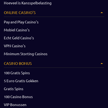
Hoeveel is Kansspelbelasting
ONLINE CASINO'S
Pay and Play Casino's
Mobiel Casino’s
Echt Geld Casino’s
VPN Casino's
Minimum Storting Casinos
CASINO BONUS
100 Gratis Spins
5 Euro Gratis Gokken
Gratis Spins
100 Casino Bonus
VIP Bonussen