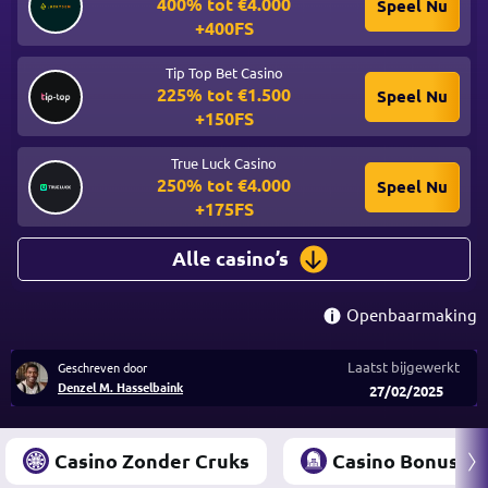
400% tot
€4.000
ondersteunen? Ontdek waarom NodaPay casino de voorkeur
Speel Nu
+400FS
krijgt van spelers die gemak en betrouwbaarheid waarderen!
Tip Top Bet Casino
225% tot
€1.500
Speel Nu
+150FS
True Luck Casino
250% tot
€4.000
Speel Nu
+175FS
Alle casino’s
Openbaarmaking
Laatst bijgewerkt
Geschreven door
Denzel M. Hasselbaink
27/02/2025
Casino Zonder Cruks
Casino Bonus Zo