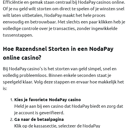
Efficiëntie en gemak staan centraal bij NodaPay casinos online.
Of je nu geld wilt storten om direct te spelen of je winsten snel
wilt laten uitbetalen, NodaPay maakt het hele proces
eenvoudig en betrouwbaar. Met slechts een paar klikken heb je
volledige controle over je transacties, zonder ingewikkelde
tussenstappen.
Hoe Razendsnel Storten in een NodaPay
online casino?
Bij NodaPay casino’s is het storten van geld simpel, snel en
volledig probleemloos. Binnen enkele seconden staat je
speelgeld klaar. Volg deze stappen en ervaar hoe makkelijk het
is:
Kies je favoriete NodaPay casino
Meld je aan bij een casino dat NodaPay biedt en zorg dat
je account is geverifieerd.
Ga naar de betaalpagina
Klik op de kassasectie, selecteer de NodaPay