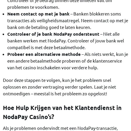
Controleer of je bedrag binnen deze limieten valt om
problemen te voorkomen.
Neem contact op met je bank
– Banken blokkeren soms
transacties als veiligheidsmaatregel. Neem contact op met je
bank om de betaling goed te laten keuren.
Controleer of je bank NodaPay ondersteunt
– Niet alle
banken werken met NodaPay. Controleer of jouw bank wel
compatibel is met deze betaalmethode.
Probeer een alternatieve methode
– Als niets werkt, kun je
een andere betaalmethode proberen of de klantenservice
van het casino inschakelen voor verdere hulp.
Door deze stappen te volgen, kun je het probleem snel
oplossen en zonder vertraging verder spelen. Laat je niet
ontmoedigen – meestal is het probleem zo opgelost!
Hoe Hulp Krijgen van het Klantendienst in
NodaPay Casino’s?
Als je problemen ondervindt met een NodaPay-transactie,