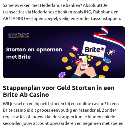
Samenwerken met Nederlandse banken? Absoluut! Je
transacties via Nederlandse banken zoals ING, Rabobank en
ABN AMRO verlopen soepel, veilig en zonder tussenstappen.
Stappenplan voor Geld Storten in een
Brite Ab Casino
Wil je snel en veilig geld storten bij een online casino? In een
Brite casino is dit proces eenvoudig en razendsnel. Zonder
registraties of ingewikkelde stappen kun je binnen enkele
seconden jouw account opwaarderen en beginnen met spelen.