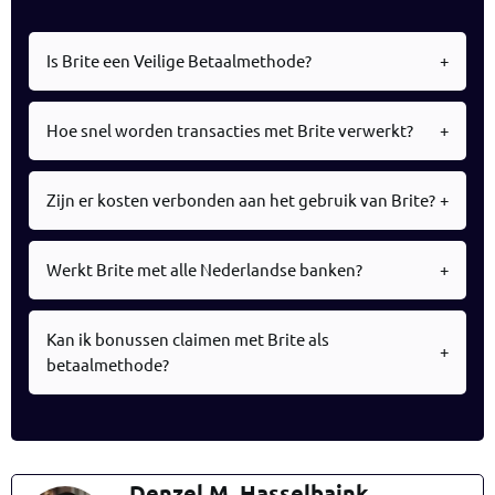
Is Brite een Veilige Betaalmethode?
Absoluut. Brite voldoet aan de strengste Europese
Hoe snel worden transacties met Brite verwerkt?
regelgeving en gebruikt geavanceerde
beveiligingstechnologieën om jouw gegevens te
Bij stortingen wordt het geld vrijwel direct
Zijn er kosten verbonden aan het gebruik van Brite?
beschermen. Dit maakt Brite een veilige, legale en
bijgeschreven op je casino-account. Voor opnames is
uiterst betrouwbare keuze voor online casino
de verwerking meestal net zo snel, afhankelijk van de
betalingen.
De meeste casino’s rekenen geen kosten voor
Werkt Brite met alle Nederlandse banken?
interne processen van het online casino.
transacties met Brite. Toch is het slim om de
voorwaarden van je gekozen casino te controleren
Brite ondersteunt een breed scala aan Nederlandse
Kan ik bonussen claimen met Brite als
om verrassingen te voorkomen.
banken, waaronder ING, ABN AMRO en Rabobank.
betaalmethode?
Controleer bij twijfel of jouw bank wordt
geaccepteerd.
Ja, de meeste casino’s bieden dezelfde bonussen aan
voor spelers die via Brite betalen. Controleer wel de
bonusvoorwaarden om zeker te weten dat je niets
Denzel M. Hasselbaink