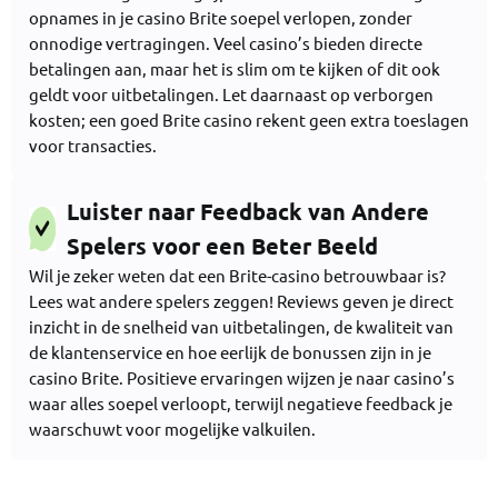
opnames in je casino Brite soepel verlopen, zonder
onnodige vertragingen. Veel casino’s bieden directe
betalingen aan, maar het is slim om te kijken of dit ook
geldt voor uitbetalingen. Let daarnaast op verborgen
kosten; een goed Brite casino rekent geen extra toeslagen
voor transacties.
Luister naar Feedback van Andere
Spelers voor een Beter Beeld
Wil je zeker weten dat een Brite-casino betrouwbaar is?
Lees wat andere spelers zeggen! Reviews geven je direct
inzicht in de snelheid van uitbetalingen, de kwaliteit van
de klantenservice en hoe eerlijk de bonussen zijn in je
casino Brite. Positieve ervaringen wijzen je naar casino’s
waar alles soepel verloopt, terwijl negatieve feedback je
waarschuwt voor mogelijke valkuilen.