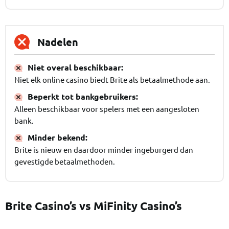
Nadelen
Niet overal beschikbaar:
Niet elk online casino biedt Brite als betaalmethode aan.
Beperkt tot bankgebruikers:
Alleen beschikbaar voor spelers met een aangesloten
bank.
Minder bekend:
Brite is nieuw en daardoor minder ingeburgerd dan
gevestigde betaalmethoden.
Brite Casino’s vs MiFinity Casino’s