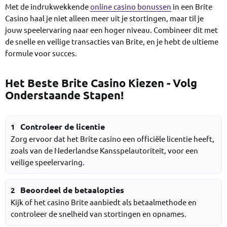
Met de indrukwekkende
online casino bonussen
in een Brite
Casino haal je niet alleen meer uit je stortingen, maar til je
jouw speelervaring naar een hoger niveau. Combineer dit met
de snelle en veilige transacties van Brite, en je hebt de ultieme
formule voor succes.
Het Beste Brite Casino Kiezen - Volg
Onderstaande Stapen!
Controleer de licentie
1
Zorg ervoor dat het Brite casino een officiële licentie heeft,
zoals van de Nederlandse Kansspelautoriteit, voor een
veilige speelervaring.
Beoordeel de betaalopties
2
Kijk of het casino Brite aanbiedt als betaalmethode en
controleer de snelheid van stortingen en opnames.