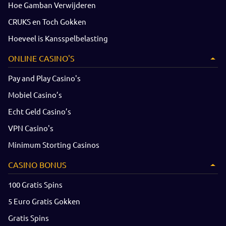
Hoe Gamban Verwijderen
CRUKS en Toch Gokken
Hoeveel is Kansspelbelasting
ONLINE CASINO'S
Pay and Play Casino's
Mobiel Casino’s
Echt Geld Casino’s
VPN Casino's
Minimum Storting Casinos
CASINO BONUS
100 Gratis Spins
5 Euro Gratis Gokken
Gratis Spins