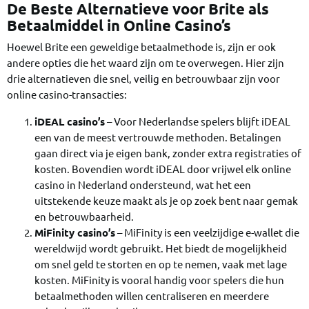
De Beste Alternatieve voor Brite als
Betaalmiddel in Online Casino’s
Hoewel Brite een geweldige betaalmethode is, zijn er ook
andere opties die het waard zijn om te overwegen. Hier zijn
drie alternatieven die snel, veilig en betrouwbaar zijn voor
online casino-transacties:
iDEAL casino’s
– Voor Nederlandse spelers blijft iDEAL
een van de meest vertrouwde methoden. Betalingen
gaan direct via je eigen bank, zonder extra registraties of
kosten. Bovendien wordt iDEAL door vrijwel elk online
casino in Nederland ondersteund, wat het een
uitstekende keuze maakt als je op zoek bent naar gemak
en betrouwbaarheid.
MiFinity casino’s
– MiFinity is een veelzijdige e-wallet die
wereldwijd wordt gebruikt. Het biedt de mogelijkheid
om snel geld te storten en op te nemen, vaak met lage
kosten. MiFinity is vooral handig voor spelers die hun
betaalmethoden willen centraliseren en meerdere