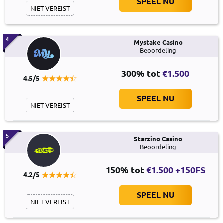
SPEEL NU
NIET VEREIST
4
Mystake Casino
Beoordeling
300% tot
€1.500
4.5/5
SPEEL NU
NIET VEREIST
5
Starzino Casino
Beoordeling
150% tot
€1.500 +150FS
4.2/5
SPEEL NU
NIET VEREIST