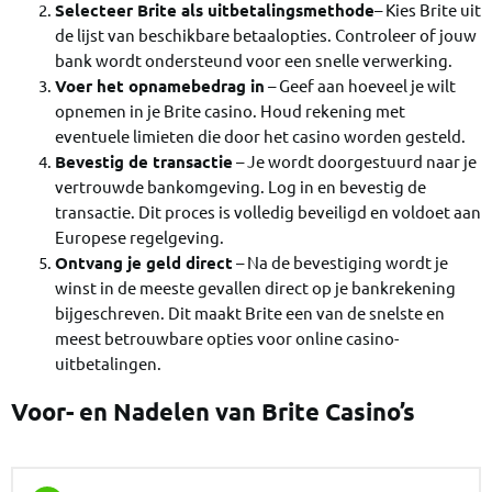
Selecteer Brite als uitbetalingsmethode
– Kies Brite uit
de lijst van beschikbare betaalopties. Controleer of jouw
bank wordt ondersteund voor een snelle verwerking.
Voer het opnamebedrag in
– Geef aan hoeveel je wilt
opnemen in je Brite casino. Houd rekening met
eventuele limieten die door het casino worden gesteld.
Bevestig de transactie
– Je wordt doorgestuurd naar je
vertrouwde bankomgeving. Log in en bevestig de
transactie. Dit proces is volledig beveiligd en voldoet aan
Europese regelgeving.
Ontvang je geld direct
– Na de bevestiging wordt je
winst in de meeste gevallen direct op je bankrekening
bijgeschreven. Dit maakt Brite een van de snelste en
meest betrouwbare opties voor online casino-
uitbetalingen.
Voor- en Nadelen van Brite Casino’s