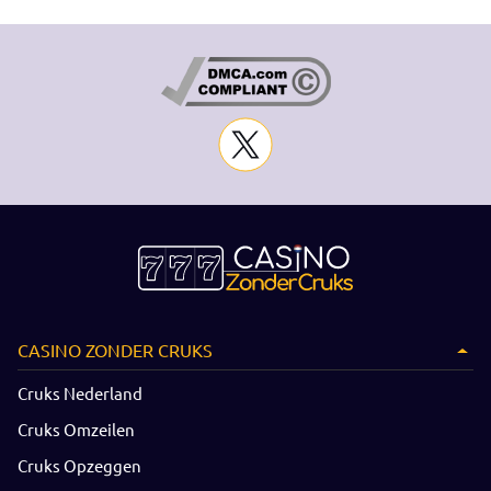
CASINO ZONDER CRUKS
Cruks Nederland
Cruks Omzeilen
Cruks Opzeggen