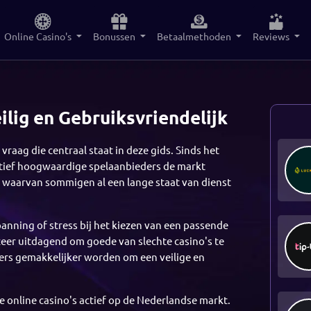
Online Casino's
Bonussen
Betaalmethoden
Reviews
ilig en Gebruiksvriendelijk
raag die centraal staat in deze gids. Sinds het
atief hoogwaardige spelaanbieders de markt
nd waarvan sommigen al een lange staat van dienst
anning of stress bij het kiezen van een passende
eer uitdagend om goede van slechte casino's te
ers gemakkelijker worden om een veilige en
e online casino's actief op de Nederlandse markt.