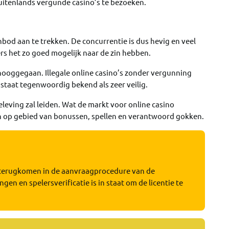
uitenlands vergunde casino’s te bezoeken.
anbod aan te trekken. De concurrentie is dus hevig en veel
ers het zo goed mogelijk naar de zin hebben.
mhooggegaan. Illegale online casino’s zonder vergunning
staat tegenwoordig bekend als zeer veilig.
eving zal leiden. Wat de markt voor online casino
en op gebied van bonussen, spellen en verantwoord gokken.
ok terugkomen in de aanvraagprocedure van de
n en spelersverificatie is in staat om de licentie te