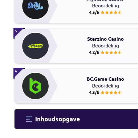
Beoordeling
4.5
/5
5
Starzino Casino
Beoordeling
4.2
/5
6
BC.Game Casino
Beoordeling
4.3
/5
Inhoudsopgave