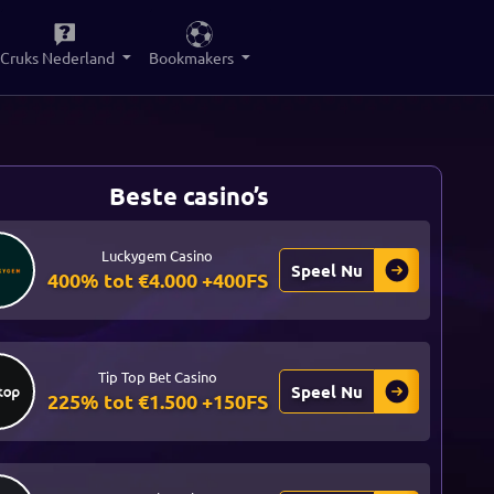
Cruks Nederland
Bookmakers
Beste casino’s
Luckygem Casino
Speel Nu
400% tot
€4.000 +400FS
Tip Top Bet Casino
Speel Nu
225% tot
€1.500 +150FS