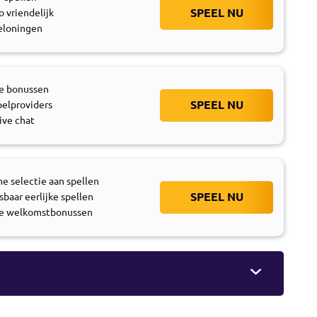
SPEEL NU
o vriendelijk
eloningen
e bonussen
SPEEL NU
pelproviders
ive chat
e selectie aan spellen
SPEEL NU
sbaar eerlijke spellen
e welkomstbonussen