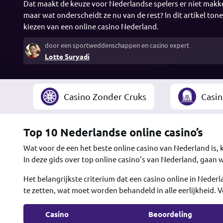
Dat maakt de keuze voor Nederlandse spelers er niet makkel
maar wat onderscheidt ze nu van de rest? In dit artikel ton
kiezen van een online casino Nederland.
door een sportweddenschappen en casino expert
Lotte Suryadi
Casino Zonder Cruks
Casin
Top 10 Nederlandse online casino’s
Wat voor de een het beste online casino van Nederland is,
In deze gids over top online casino’s van Nederland, gaan 
Het belangrijkste criterium dat een casino online in Neder
te zetten, wat moet worden behandeld in alle eerlijkheid. 
Casino
Beoordeling