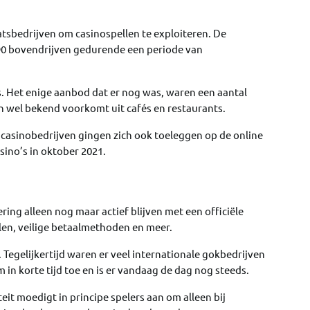
aatsbedrijven om casinospellen te exploiteren. De
 ’90 bovendrijven gedurende een periode van
’s. Het enige aanbod dat er nog was, waren een aantal
en wel bekend voorkomt uit cafés en restaurants.
e casinobedrijven gingen zich ook toeleggen op de online
sino’s in oktober 2021.
ng alleen nog maar actief blijven met een officiële
llen, veilige betaalmethoden en meer.
Tegelijkertijd waren er veel internationale gokbedrijven
n korte tijd toe en is er vandaag de dag nog steeds.
it moedigt in principe spelers aan om alleen bij