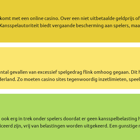
htkomt met een online casino. Over een niet uitbetaalde geldprijs 
Kansspelautoriteit biedt vergaande bescherming aan spelers, maar
t aantal gevallen van excessief spelgedrag flink omhoog gegaan. Di
erland. Zo moeten casino sites tegenwoordig inzetlimieten, speell
 ook erg in trek onder spelers doordat er geen kansspelbelasting 
bliceerd zijn, vrij van belastingen worden uitgekeerd. Een gunstige