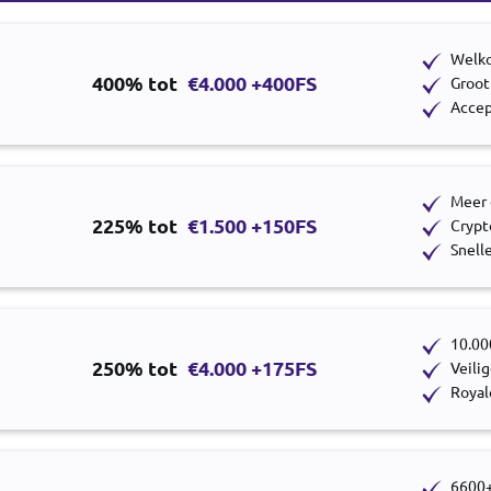
Welko
400% tot
€4.000 +400FS
Groot
Accep
Meer 
225% tot
€1.500 +150FS
Crypt
Snell
10.00
250% tot
€4.000 +175FS
Veilig
Royal
6600+