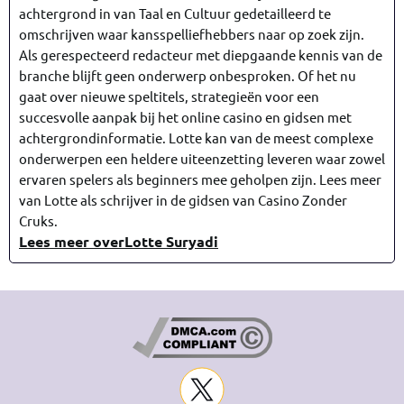
achtergrond in van Taal en Cultuur gedetailleerd te
omschrijven waar kansspelliefhebbers naar op zoek zijn.
Als gerespecteerd redacteur met diepgaande kennis van de
branche blijft geen onderwerp onbesproken. Of het nu
gaat over nieuwe speltitels, strategieën voor een
succesvolle aanpak bij het online casino en gidsen met
achtergrondinformatie. Lotte kan van de meest complexe
onderwerpen een heldere uiteenzetting leveren waar zowel
ervaren spelers als beginners mee geholpen zijn. Lees meer
van Lotte als schrijver in de gidsen van Casino Zonder
Cruks.
Lees meer overLotte Suryadi