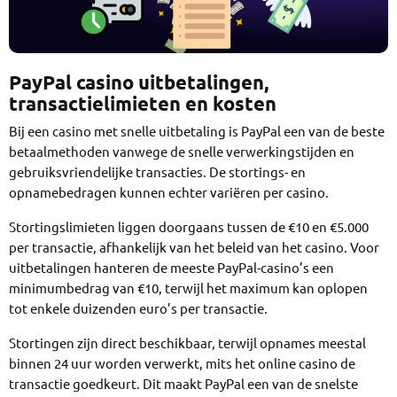
PayPal casino uitbetalingen,
transactielimieten en kosten
Bij een casino met snelle uitbetaling is PayPal een van de beste
betaalmethoden vanwege de snelle verwerkingstijden en
gebruiksvriendelijke transacties. De stortings- en
opnamebedragen kunnen echter variëren per casino.
Stortingslimieten liggen doorgaans tussen de €10 en €5.000
per transactie, afhankelijk van het beleid van het casino. Voor
uitbetalingen hanteren de meeste PayPal-casino’s een
minimumbedrag van €10, terwijl het maximum kan oplopen
tot enkele duizenden euro’s per transactie.
Stortingen zijn direct beschikbaar, terwijl opnames meestal
binnen 24 uur worden verwerkt, mits het online casino de
transactie goedkeurt. Dit maakt PayPal een van de snelste