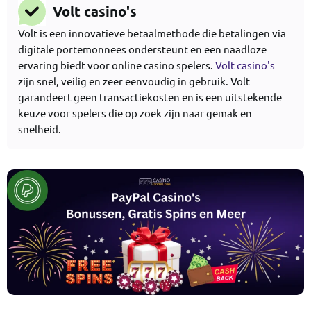
Volt casino's
Volt is een innovatieve betaalmethode die betalingen via
digitale portemonnees ondersteunt en een naadloze
ervaring biedt voor online casino spelers.
Volt casino's
zijn snel, veilig en zeer eenvoudig in gebruik. Volt
garandeert geen transactiekosten en is een uitstekende
keuze voor spelers die op zoek zijn naar gemak en
snelheid.