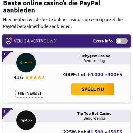
Beste online casino’s die PayPal
aanbieden
Hier hebben wij de beste online casino’s op een rij gezet die
PayPal betaalmethode aanbieden.
Switch
VEILIG & VERTROUWD
Extra info
Mobile
1
Luckygem Casino
Beoordeling
400% tot
€4.000 +400FS
4.3/5
SPEEL NU
NIET VEREIST
2
Tip Top Bet Casino
Beoordeling
225% tot
€1.500 +150FS