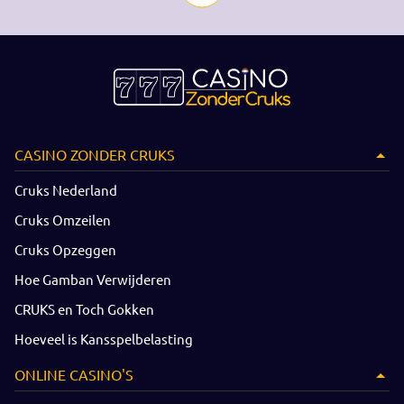
CASINO ZONDER CRUKS
Cruks Nederland
Cruks Omzeilen
Cruks Opzeggen
Hoe Gamban Verwijderen
CRUKS en Toch Gokken
Hoeveel is Kansspelbelasting
ONLINE CASINO'S