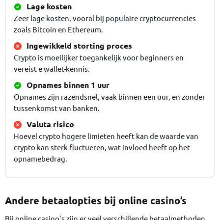
Lage kosten
Zeer lage kosten, vooral bij populaire cryptocurrencies
zoals Bitcoin en Ethereum.
Ingewikkeld storting proces
Crypto is moeilijker toegankelijk voor beginners en
vereist e wallet-kennis.
Opnames binnen 1 uur
Opnames zijn razendsnel, vaak binnen een uur, en zonder
tussenkomst van banken.
Valuta risico
Hoevel crypto hogere limieten heeft kan de waarde van
crypto kan sterk fluctueren, wat invloed heeft op het
opnamebedrag.
Andere betaalopties bij online casino’s
Bij online casino's zijn er veel verschillende betaalmethoden