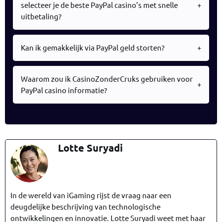
encryptie, fraude bescherming en naleving van
selecteer je de beste PayPal casino’s met snelle
regelgeving. Het beschermt gebruikers tegen
uitbetaling?
ongeautoriseerde transacties.
PayPal werkt eenvoudig bij online casino’s: je kiest
Kan ik gemakkelijk via PayPal geld storten?
PayPal als betaalmethode, logt in op je account en
bevestigt de transactie. Stortingen worden direct
Ja, geld storten via PayPal is eenvoudig. Je hoeft
Waarom zou ik CasinoZonderCruks gebruiken voor
verwerkt, en opnames kunnen binnen enkele uren op
alleen maar in te loggen op je PayPal-account, het
PayPal casino informatie?
je PayPal-rekening staan.
gewenste bedrag te kiezen en je betaling te
bevestigen. De transactie wordt vrijwel direct
CasinoZonderCruks biedt betrouwbare, up-to-date
verwerkt, zodat je snel kunt beginnen met spelen.
informatie over PayPal casino’s, inclusief
gedetailleerde gidsen en beoordelingen. Andere
Lotte Suryadi
online casino's sluiten zich aan. Bezoek de casino
zonder cruks voor meer informatie.
In de wereld van iGaming rijst de vraag naar een
deugdelijke beschrijving van technologische
ontwikkelingen en innovatie. Lotte Suryadi weet met haar