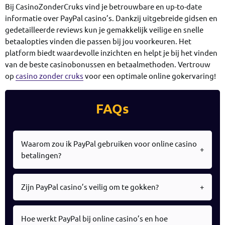
Bij CasinoZonderCruks vind je betrouwbare en up-to-date
informatie over PayPal casino’s. Dankzij uitgebreide gidsen en
gedetailleerde reviews kun je gemakkelijk veilige en snelle
betaalopties vinden die passen bij jou voorkeuren. Het
platform biedt waardevolle inzichten en helpt je bij het vinden
van de beste casinobonussen en betaalmethoden. Vertrouw
op
casino zonder cruks
voor een optimale online gokervaring!
FAQs
Waarom zou ik PayPal gebruiken voor online casino
betalingen?
PayPal biedt snelle, veilige en betrouwbare
Zijn PayPal casino’s veilig om te gokken?
betalingen. Het beschermt je persoonlijke gegevens,
bankrekening en zorgt voor een veilige omgeving bij
Ja, PayPal casino’s zijn doorgaans veilig door
Hoe werkt PayPal bij online casino’s en hoe
transacties.