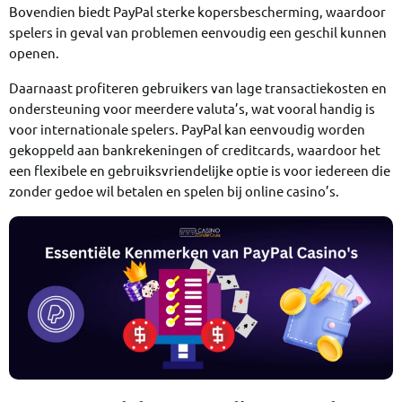
Bovendien biedt PayPal sterke kopersbescherming, waardoor
spelers in geval van problemen eenvoudig een geschil kunnen
openen.
Daarnaast profiteren gebruikers van lage transactiekosten en
ondersteuning voor meerdere valuta’s, wat vooral handig is
voor internationale spelers. PayPal kan eenvoudig worden
gekoppeld aan bankrekeningen of creditcards, waardoor het
een flexibele en gebruiksvriendelijke optie is voor iedereen die
zonder gedoe wil betalen en spelen bij online casino’s.