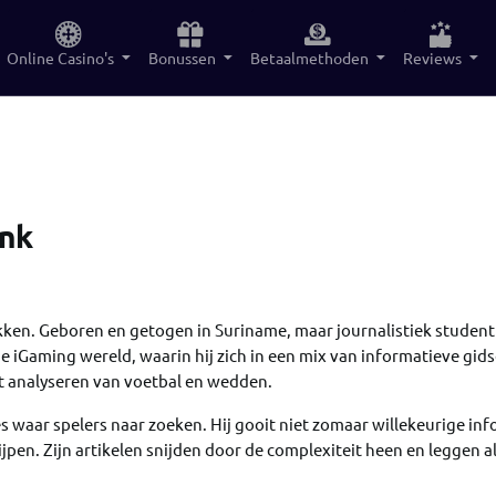
Online Casino's
Bonussen
Betaalmethoden
Reviews
ink
okken. Geboren en getogen in Suriname, maar journalistiek student
e iGaming wereld, waarin hij zich in een mix van informatieve gids
et analyseren van voetbal en wedden.
 waar spelers naar zoeken. Hij gooit niet zomaar willekeurige info
pen. Zijn artikelen snijden door de complexiteit heen en leggen a