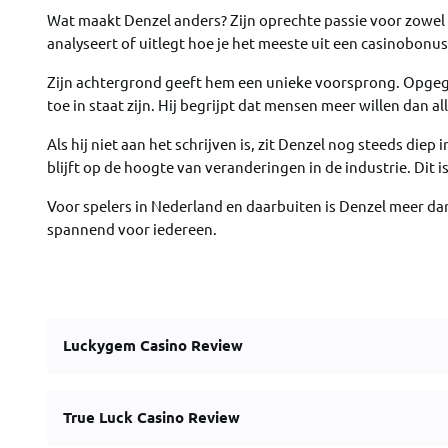
Wat maakt Denzel anders? Zijn oprechte passie voor zowel spo
analyseert of uitlegt hoe je het meeste uit een casinobonus ha
Zijn achtergrond geeft hem een unieke voorsprong. Opgegro
toe in staat zijn. Hij begrijpt dat mensen meer willen dan 
Als hij niet aan het schrijven is, zit Denzel nog steeds d
blijft op de hoogte van veranderingen in de industrie. Dit 
Voor spelers in Nederland en daarbuiten is Denzel meer dan
spannend voor iedereen.
Luckygem Casino Review
True Luck Casino Review