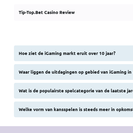
Tip-Top.Bet Casino Review
Hoe ziet de iGaming markt eruit over 10 jaar?
Ik verwacht dat de huidige technologische innovaties zic
Waar liggen de uitdagingen op gebied van iGaming in
De meeste iGaming operators en spelaanbieders hebben t
Wat is de populairste spelcategorie van de laatste ja
Nu de meeste spelers hun spelplezier op mobiele toestell
Welke vorm van kansspelen is steeds meer in opkoms
spelers.
Sportweddenschappen maken nog maar 10% uit van de to