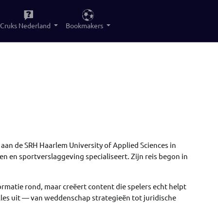
Cruks Nederland
Bookmakers
 aan de SRH Haarlem University of Applied Sciences in
en en sportverslaggeving specialiseert. Zijn reis begon in
rmatie rond, maar creëert content die spelers echt helpt
lles uit — van weddenschap strategieën tot juridische