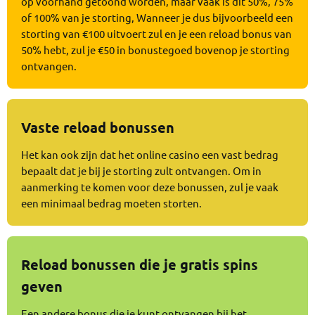
op voorhand getoond worden, maar vaak is dit 50%, 75%
of 100% van je storting, Wanneer je dus bijvoorbeeld een
storting van €100 uitvoert zul en je een reload bonus van
50% hebt, zul je €50 in bonustegoed bovenop je storting
ontvangen.
Vaste reload bonussen
Het kan ook zijn dat het online casino een vast bedrag
bepaalt dat je bij je storting zult ontvangen. Om in
aanmerking te komen voor deze bonussen, zul je vaak
een minimaal bedrag moeten storten.
Reload bonussen die je gratis spins
geven
Een andere bonus die je kunt ontvangen bij het