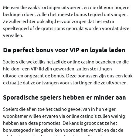
Mensen die vaak stortingen uitvoeren, en die dit voor hogere
bedragen doen, zullen het meeste bonus tegoed ontvangen.
Ze zullen echter ook altijd ervoor zorgen dat het extra
speeltegoed of de gratis spins gebruikt worden voordat deze
vervallen.
De perfect bonus voor VIP en loyale leden
Spelers die wekelijks hetzelfde online casino bezoeken en die
hierdoor een VIP-lid zijn geworden, zullen stortingen
uitvoeren ongeacht de bonus. Deze bonussen zijn dus een leuk
extraatje dat ze ontvangen voor stortingen die ze uitvoeren.
Sporadische spelers hebben er minder aan
Spelers die af en toe het casino gevoel van in hun eigen
woonkamer willen ervaren via online casino’s zullen weinig
hebben aan deze promoties. De kans is groot dat ze het
bonustegoed niet gebruiken voordat het vervalt en dat de