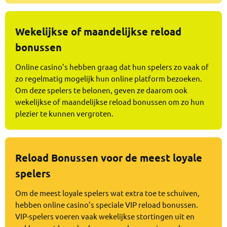
Wekelijkse of maandelijkse reload
bonussen
Online casino’s hebben graag dat hun spelers zo vaak of
zo regelmatig mogelijk hun online platform bezoeken.
Om deze spelers te belonen, geven ze daarom ook
wekelijkse of maandelijkse reload bonussen om zo hun
plezier te kunnen vergroten.
Reload Bonussen voor de meest loyale
spelers
Om de meest loyale spelers wat extra toe te schuiven,
hebben online casino’s speciale VIP reload bonussen.
VIP-spelers voeren vaak wekelijkse stortingen uit en