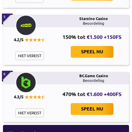
5
Starzino Casino
Beoordeling
150% tot
€1.500 +150FS
4.2/5
SPEEL NU
NIET VEREIST
6
BC.Game Casino
Beoordeling
470% tot
€1.600 +400FS
4.3/5
SPEEL NU
NIET VEREIST