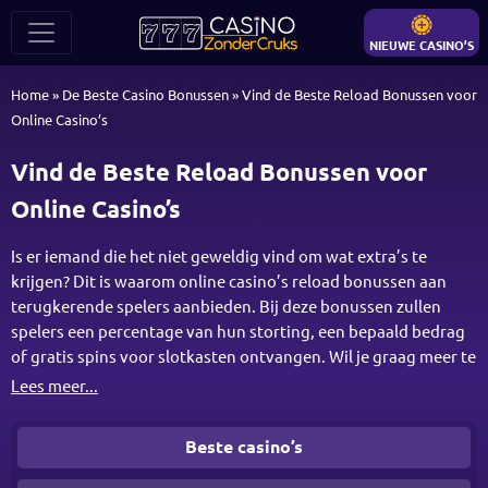
NIEUWE CASINO’S
Home
»
De Beste Casino Bonussen
»
Vind de Beste Reload Bonussen voor
Online Casino’s
Vind de Beste Reload Bonussen voor
Online Casino’s
Is er iemand die het niet geweldig vind om wat extra’s te
krijgen? Dit is waarom online casino’s reload bonussen aan
terugkerende spelers aanbieden. Bij deze bonussen zullen
spelers een percentage van hun storting, een bepaald bedrag
of gratis spins voor slotkasten ontvangen. Wil je graag meer te
weten komen over wat een reload bonus is en hoe je ze kunt
Lees meer...
claimen? Lees snel verder, we leggen je er alles over uit.
Beste casino’s