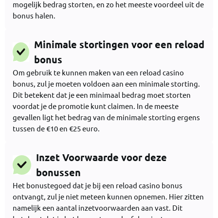
mogelijk bedrag storten, en zo het meeste voordeel uit de
bonus halen.
Minimale stortingen voor een reload
bonus
Om gebruik te kunnen maken van een reload casino
bonus, zul je moeten voldoen aan een minimale storting.
Dit betekent dat je een minimaal bedrag moet storten
voordat je de promotie kunt claimen. In de meeste
gevallen ligt het bedrag van de minimale storting ergens
tussen de €10 en €25 euro.
Inzet Voorwaarde voor deze
bonussen
Het bonustegoed dat je bij een reload casino bonus
ontvangt, zul je niet meteen kunnen opnemen. Hier zitten
namelijk een aantal inzetvoorwaarden aan vast. Dit