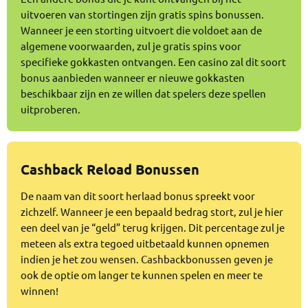
uitvoeren van stortingen zijn gratis spins bonussen.
Wanneer je een storting uitvoert die voldoet aan de
algemene voorwaarden, zul je gratis spins voor
specifieke gokkasten ontvangen. Een casino zal dit soort
bonus aanbieden wanneer er nieuwe gokkasten
beschikbaar zijn en ze willen dat spelers deze spellen
uitproberen.
Cashback Reload Bonussen
De naam van dit soort herlaad bonus spreekt voor
zichzelf. Wanneer je een bepaald bedrag stort, zul je hier
een deel van je “geld” terug krijgen. Dit percentage zul je
meteen als extra tegoed uitbetaald kunnen opnemen
indien je het zou wensen. Cashbackbonussen geven je
ook de optie om langer te kunnen spelen en meer te
winnen!