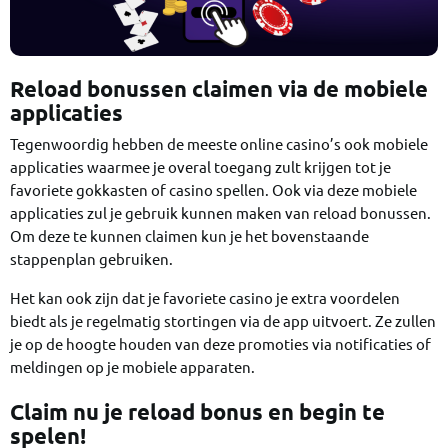
Reload bonussen claimen via de mobiele
applicaties
Tegenwoordig hebben de meeste online casino’s ook mobiele
applicaties waarmee je overal toegang zult krijgen tot je
favoriete gokkasten of casino spellen. Ook via deze mobiele
applicaties zul je gebruik kunnen maken van reload bonussen.
Om deze te kunnen claimen kun je het bovenstaande
stappenplan gebruiken.
Het kan ook zijn dat je favoriete casino je extra voordelen
biedt als je regelmatig stortingen via de app uitvoert. Ze zullen
je op de hoogte houden van deze promoties via notificaties of
meldingen op je mobiele apparaten.
Claim nu je reload bonus en begin te
spelen!