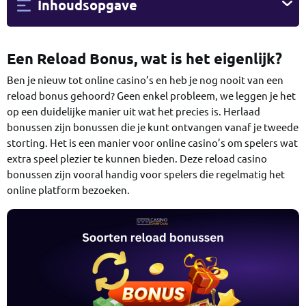
Inhoudsopgave
Een Reload Bonus, wat is het eigenlijk?
Ben je nieuw tot online casino’s en heb je nog nooit van een
reload bonus gehoord? Geen enkel probleem, we leggen je het
op een duidelijke manier uit wat het precies is. Herlaad
bonussen zijn bonussen die je kunt ontvangen vanaf je tweede
storting. Het is een manier voor online casino’s om spelers wat
extra speel plezier te kunnen bieden. Deze reload casino
bonussen zijn vooral handig voor spelers die regelmatig het
online platform bezoeken.