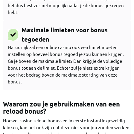
het dus best zo snel mogelijk nadat je de bonus gekregen
hebt.
Maximale limieten voor bonus
tegoeden
Natuurlijk zal een online casino ook een limiet moeten
instellen op hoeveel bonus tegoed je zou kunnen krijgen.
Ga je boven de maximale limiet? Dan krijg je de volledige
bonus tot aan de limiet. Echter zul je niets extra krijgen
voor het bedrag boven de maximale storting van deze
bonus.
Waarom zou je gebruikmaken van een
reload bonus?
Hoewel casino reload bonussen in eerste instantie geweldig
klinken, kan het ook zijn dat deze niet voor jou zouden werken.